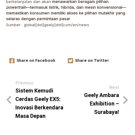
berkelanjutan dan akan
menawarkan beragam pilihan
powertrain
—termasuk listrik, hibrida, dan mesin konvensional—
memastikan konsumen memiliki akses ke pilihan mutakhir yang
selaras dengan permintaan pasar
.
Sumber: global[dot]geely[dot]com/en/news
Share on Facebook
Share on Twitter
Previous
Next
Sistem Kemudi
Geely Ambara
Cerdas Geely EX5:
Exhibition –
Inovasi Berkendara
Surabaya!
Masa Depan