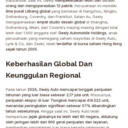
substansial. Saat ini, Geely
mempekerjakan lebih dari 50.000
orang dan mengoperasikan 12 pabrik
. Perusahaan ini memiliki
lima pusat Litbang global
yang berlokasi di Hangzhou, Ningbo,
Gothenburg, Coventry, dan Frankfurt. Selain itu, Geely
mengoperasikan
empat studio desain global
di Shanghai,
Gothenburg, Milan, dan Coventry masing-masing dengan total
lebih dari 1.000 anggota staf.
Geely Automobile Holdings
, anak
perusahaan yang memegang saham mayoritas di Geely Auto,
Lynk & Co, dan Zeekr, telah
terdaftar di bursa saham Hong Kong
sejak tahun 2005
.
Keberhasilan Global Dan
Keunggulan Regional
Pada tahun
2024, Geely Auto mencapai tonggak penjualan
tahunan yang luar biasa sebesar 2,17 juta unit
. Khususnya,
penjualan ekspor di luar Tiongkok mencapai 414.522 unit,
menandai peningkatan signifikan sebesar 57% dibandingkan
tahun sebelumnya
. Hingga saat ini, Geely Auto telah
memperluas
jejak globalnya ke lebih dari 80 negara, didukung
oleh jaringan lebih dari 900 gerai penjualan dan layanan
,
memberikan pengalaman luar biasa kepada pelanggan di