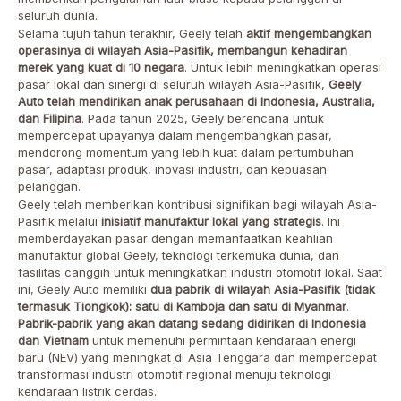
seluruh dunia.
Selama tujuh tahun terakhir, Geely telah
aktif mengembangkan
operasinya di wilayah Asia-Pasifik, membangun kehadiran
merek yang kuat di 10 negara
. Untuk lebih meningkatkan operasi
pasar lokal dan sinergi di seluruh wilayah Asia-Pasifik,
Geely
Auto telah mendirikan anak perusahaan di Indonesia, Australia,
dan Filipina
. Pada tahun 2025, Geely berencana untuk
mempercepat upayanya dalam mengembangkan pasar,
mendorong momentum yang lebih kuat dalam pertumbuhan
pasar, adaptasi produk, inovasi industri, dan kepuasan
pelanggan.
Geely telah memberikan kontribusi signifikan bagi wilayah Asia-
Pasifik melalui
inisiatif manufaktur lokal yang strategis
. Ini
memberdayakan pasar dengan memanfaatkan keahlian
manufaktur global Geely, teknologi terkemuka dunia, dan
fasilitas canggih untuk meningkatkan industri otomotif lokal. Saat
ini, Geely Auto memiliki
dua pabrik di wilayah Asia-Pasifik (tidak
termasuk Tiongkok): satu di Kamboja dan satu di Myanmar
.
Pabrik-pabrik yang akan datang sedang didirikan di Indonesia
dan Vietnam
untuk memenuhi permintaan kendaraan energi
baru (NEV) yang meningkat di Asia Tenggara dan mempercepat
transformasi industri otomotif regional menuju teknologi
kendaraan listrik cerdas.