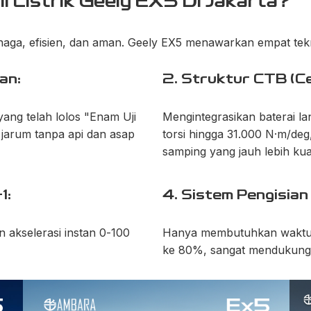
l Listrik Geely EX5 Di Jakarta?
aga, efisien, dan aman. Geely EX5 menawarkan empat tek
an:
2. Struktur CTB (C
ang telah lolos "Enam Uji
Mengintegrasikan baterai l
 jarum tanpa api dan asap
torsi hingga 31.000 N·m/de
samping yang jauh lebih kua
1:
4. Sistem Pengisian
akselerasi instan 0-100
Hanya membutuhkan waktu 2
ke 80%, sangat mendukung mo