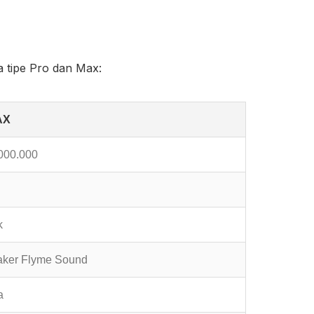
a tipe Pro dan Max:
AX
000.000
k
aker Flyme Sound
a