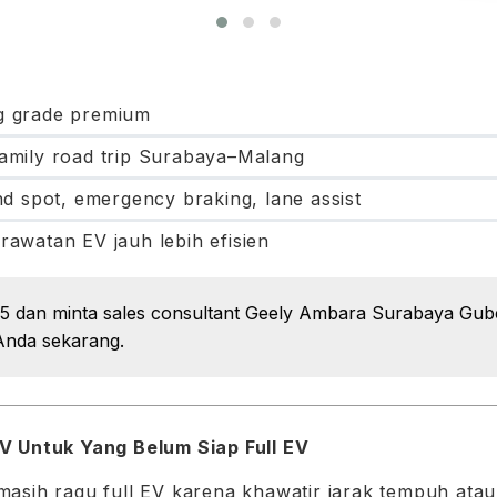
g grade premium
family road trip Surabaya–Malang
nd spot, emergency braking, lane assist
rawatan EV jauh lebih efisien
X5 dan minta sales consultant Geely Ambara Surabaya Guben
Anda sekarang.
 Untuk Yang Belum Siap Full EV
asih ragu full EV karena khawatir jarak tempuh atau 