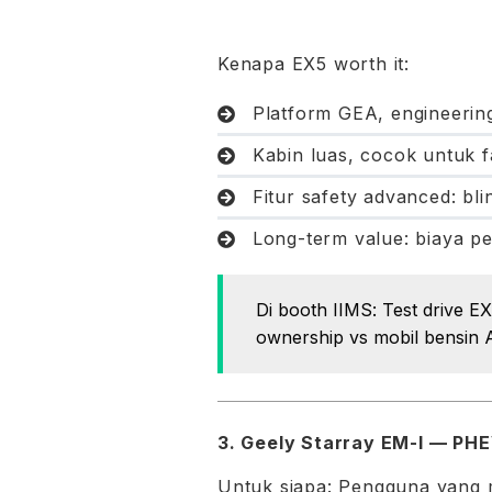
Kenapa EX5 worth it:
Platform GEA, engineerin
Kabin luas, cocok untuk 
Fitur safety advanced: bli
Long-term value: biaya pe
Di booth IIMS: Test drive E
ownership vs mobil bensin 
3.
Geely Starray EM-I
— PHEV
Untuk siapa: Pengguna yang m