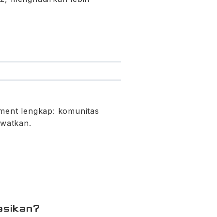
ment lengkap: komunitas
ewatkan.
asikan?