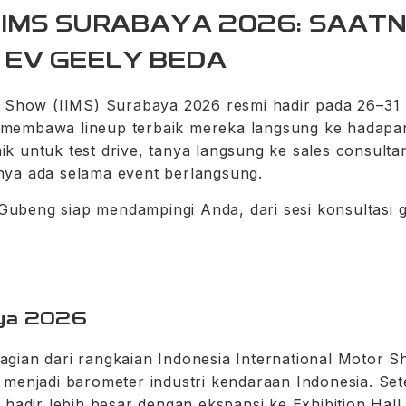
 IIMS SURABAYA 2026: SAAT
A EV GEELY BEDA
r Show (IIMS) Surabaya 2026 resmi hadir pada 26–31 
membawa lineup terbaik mereka langsung ke hadapa
k untuk test drive, tanya langsung ke sales consult
nya ada selama event berlangsung.
beng siap mendampingi Anda, dari sesi konsultasi gra
aya 2026
gian dari rangkaian Indonesia International Motor S
 menjadi barometer industri kendaraan Indonesia. Set
 hadir lebih besar dengan ekspansi ke Exhibition Hall